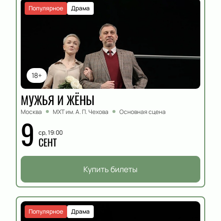
Популярное
Драма
18+
МУЖЬЯ И ЖЁНЫ
Москва
МХТ им. А. П. Чехова
Основная сцена
9
ср, 19:00
СЕНТ
Купить билеты
Популярное
Драма