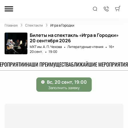
Главная
Спектакли
Игра в Городки
Билеты на спектакль «Игра в Городки»
20 сентября 2026
МХТ им. А. П. Чехова
Литературные чтения
16+
20 сент.
19:00
МЕРОПРИЯТИИ
НАШИ ПРЕИМУЩЕСТВА
БЛИЖАЙШИЕ МЕРОПРИЯТИЯ