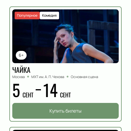
Популярное
Комедия
6+
ЧАЙКА
Москва
МХТ им. А. П. Чехова
Основная сцена
5
14
СЕНТ
СЕНТ
Купить билеты