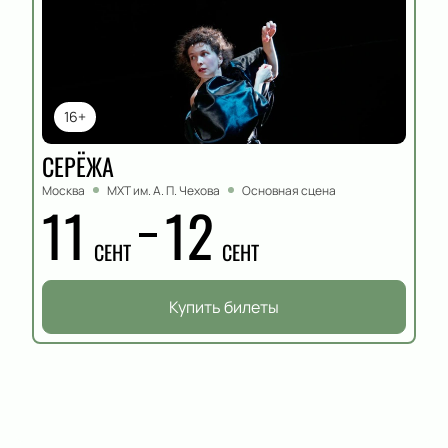
16+
СЕРЁЖА
Москва
МХТ им. А. П. Чехова
Основная сцена
11
12
СЕНТ
СЕНТ
Купить билеты