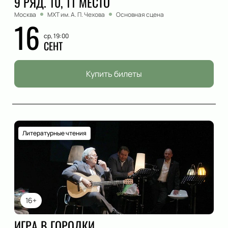
9 РЯД. 10, 11 МЕСТО
Москва
МХТ им. А. П. Чехова
Основная сцена
16
ср, 19:00
СЕНТ
Купить билеты
Литературные чтения
16+
ИГРА В ГОРОДКИ