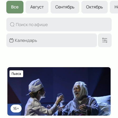
Все
Август
Сентябрь
Октябрь
Н
Пьеса
16+