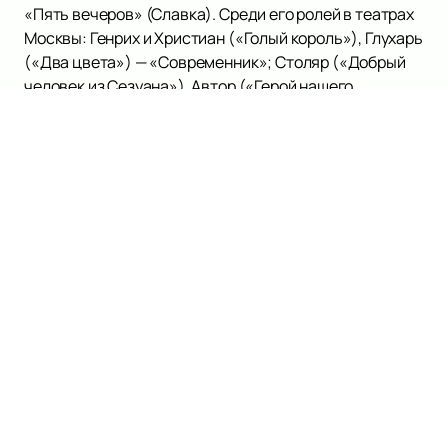
«Пять вечеров» (Славка). Среди его ролей в театрах
Москвы: Генрих и Христиан («Голый король»), Глухарь
(«Два цвета») — «Современник»; Столяр («Добрый
человек из Сезуана»), Автор («Герой нашего
времени») — Театр на Таганке; Шаманов («Прошлым
летом в Чулимске»), Учитель («Дом окнами в поле»)
— Театр имени М. Н. Ермоловой. В театре на Малой
Бронной играл в спектаклях А. Эфроса «Веранда в
лесу» (Пахомов), «Конец Дон-Жуана» (Сганарель и
Лепорелло).
В 1980 г. был принят в труппу Художественного
театра.
Играл в спектаклях: «Тартюф» (Тартюф), «Обвал»
(Князь Хевистави), «Призраки среди нас» (Кэйскэ
Фукугава), «Колея» (Пиромов), «Эквус» (Мартин
Дайзерт), «Иванов» (Иванов), «Вишневый сад»
(Гаев), «Возможная встреча» (Шмидт), «Борис