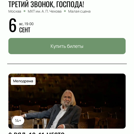
ТРЕТИЙ ЗВОНОК, ГОСПОДА!
Москва
МХТ им. А. П. Чехова
Малая сцена
6
вс, 19:00
СЕНТ
Купить билеты
Мелодрама
14+