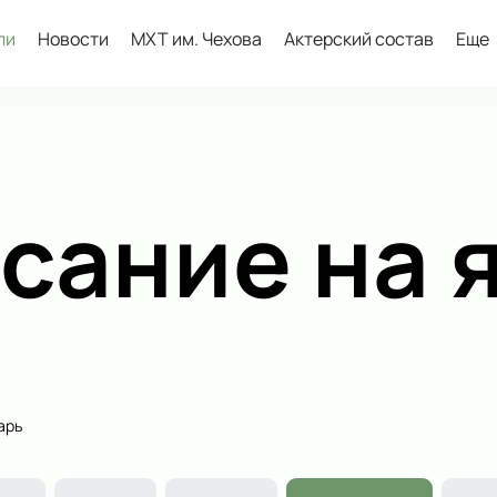
ли
Новости
МХТ им. Чехова
Актерский состав
Еще
сание на 
арь