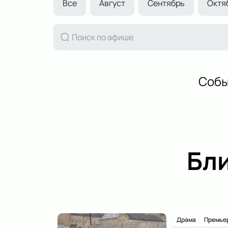
Все
Август
Сентябрь
Октя
Собы
Бл
Драма
Премье