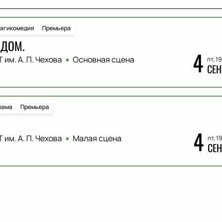
рагикомедия
Премьера
 ДОМ.
4
 им. А. П. Чехова
Основная сцена
пт, 1
СЕН
рама
Премьера
4
 им. А. П. Чехова
Малая сцена
пт, 1
СЕН