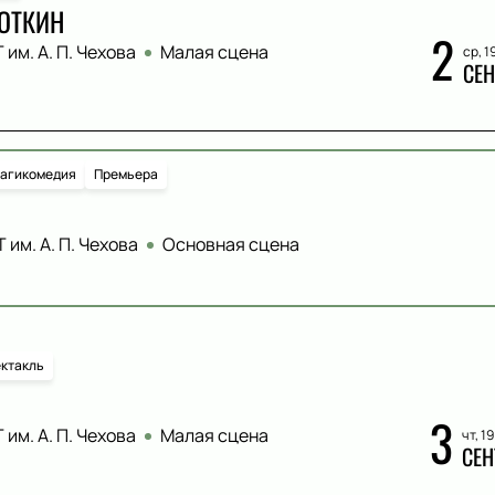
ОТКИН
2
 им. А. П. Чехова
Малая сцена
ср, 1
СЕН
рагикомедия
Премьера
 им. А. П. Чехова
Основная сцена
ктакль
3
 им. А. П. Чехова
Малая сцена
чт, 1
СЕН