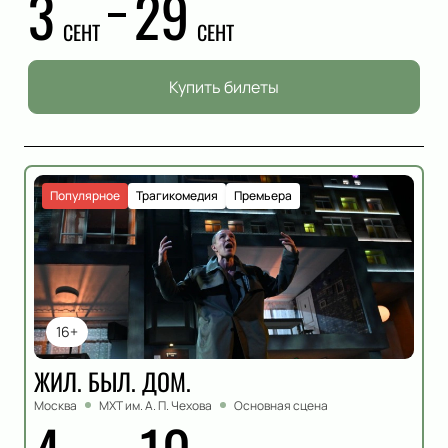
3
29
СЕНТ
СЕНТ
Купить билеты
Популярное
Трагикомедия
Премьера
16+
ЖИЛ. БЫЛ. ДОМ.
Москва
МХТ им. А. П. Чехова
Основная сцена