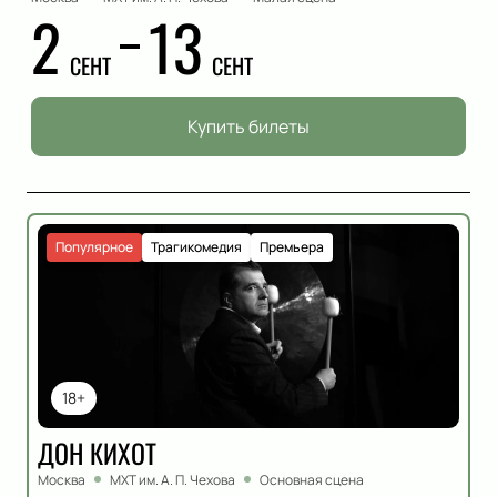
2
13
СЕНТ
СЕНТ
Купить билеты
Популярное
Трагикомедия
Премьера
18+
ДОН КИХОТ
Москва
МХТ им. А. П. Чехова
Основная сцена