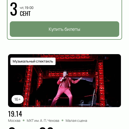
3
чт, 19:00
СЕНТ
Купить билеты
Музыкальный спектакль
16+
19.14
Москва
МХТ им. А. П. Чехова
Малая сцена