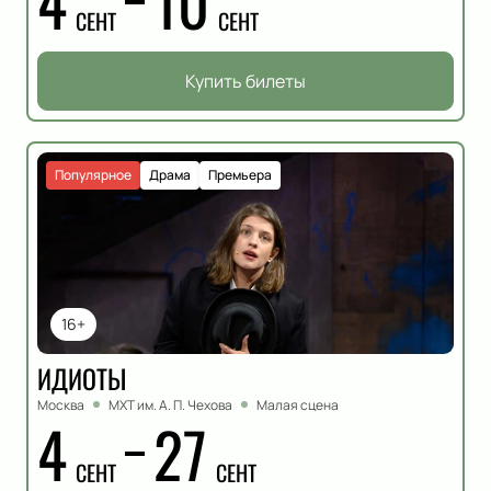
4
10
СЕНТ
СЕНТ
Купить билеты
Популярное
Драма
Премьера
16+
ИДИОТЫ
Москва
МХТ им. А. П. Чехова
Малая сцена
4
27
СЕНТ
СЕНТ