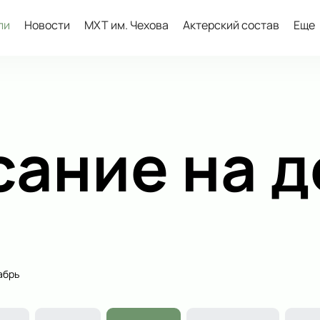
ли
Новости
МХТ им. Чехова
Актерский состав
Еще
сание на д
абрь