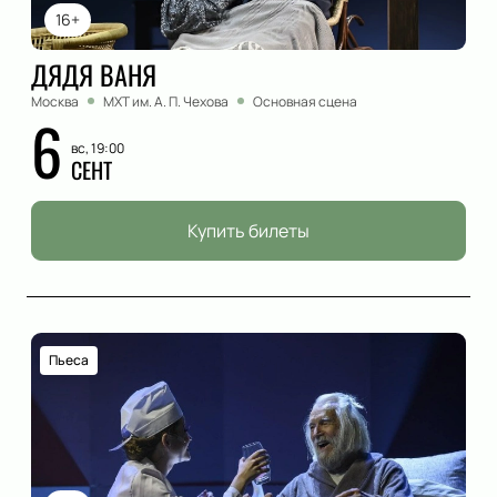
16+
ДЯДЯ ВАНЯ
Москва
МХТ им. А. П. Чехова
Основная сцена
6
вс, 19:00
СЕНТ
Купить билеты
Пьеса