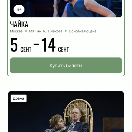
6+
ЧАЙКА
Москва
МХТ им. А. П. Чехова
Основная сцена
5
14
СЕНТ
СЕНТ
Купить билеты
Драма