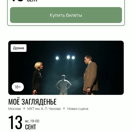
Купить билеты
Драма
18+
МОЁ ЗАГЛЯДЕНЬЕ
Москва
МХТ им. А. П. Чехова
Новая сцена
13
вс, 19:00
СЕНТ