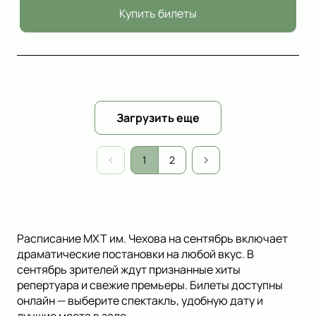
Купить билеты
Загрузить еще
1
2
Расписание МХТ им. Чехова на сентябрь включает
драматические постановки на любой вкус. В
сентябрь зрителей ждут признанные хиты
репертуара и свежие премьеры. Билеты доступны
онлайн — выберите спектакль, удобную дату и
лучшие места в зале.