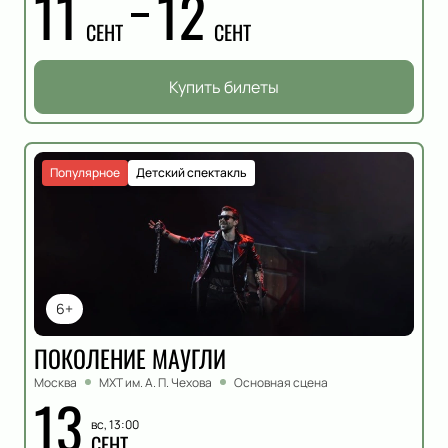
11
12
СЕНТ
СЕНТ
Купить билеты
Популярное
Детский спектакль
6+
ПОКОЛЕНИЕ МАУГЛИ
Москва
МХТ им. А. П. Чехова
Основная сцена
13
вс, 13:00
СЕНТ