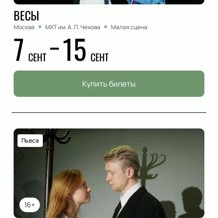
ВЕСЫ
Москва
МХТ им. А. П. Чехова
Малая сцена
7
15
СЕНТ
СЕНТ
Купить билеты
Пьеса
16+