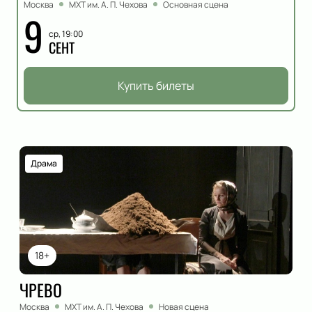
Москва
МХТ им. А. П. Чехова
Основная сцена
9
ср, 19:00
СЕНТ
Купить билеты
Драма
18+
ЧРЕВО
Москва
МХТ им. А. П. Чехова
Новая сцена