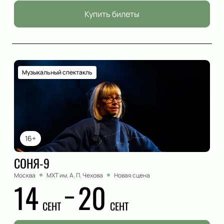
Купить билеты
Музыкальный спектакль
16+
СОНЯ-9
Москва
МХТ им. А. П. Чехова
Новая сцена
14
20
СЕНТ
СЕНТ