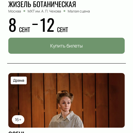
ЖИЗЕЛЬ БОТАНИЧЕСКАЯ
Москва
МХТ им. А. П. Чехова
Малая сцена
8
12
СЕНТ
СЕНТ
Купить билеты
Драма
16+