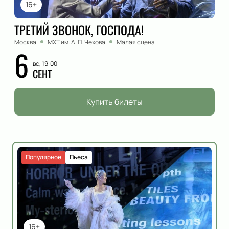
16+
ТРЕТИЙ ЗВОНОК, ГОСПОДА!
Москва
МХТ им. А. П. Чехова
Малая сцена
6
вс, 19:00
СЕНТ
Купить билеты
Популярное
Пьеса
16+