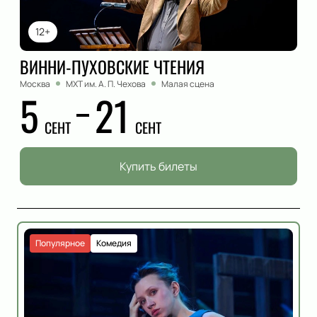
12+
ВИННИ-ПУХОВСКИЕ ЧТЕНИЯ
Москва
МХТ им. А. П. Чехова
Малая сцена
5
21
СЕНТ
СЕНТ
Купить билеты
Популярное
Комедия