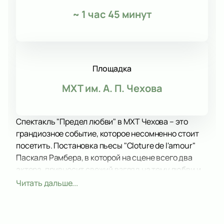
~
1 час 45 минут
Площадка
МХТ им. А. П. Чехова
Спектакль "Предел любви" в МХТ Чехова – это
грандиозное событие, которое несомненно стоит
посетить. Постановка пьесы "Cloture de l'amour"
Паскаля Рамбера, в которой на сцене всего два
актера, привносит свежий взгляд на тему любви и
отношений. Это настоящий баттл слов, в котором
Читать дальше...
можно услышать и иронию, и страсть, и элегию.
Здесь затрагивается вечный конфликт между
мужчиной и женщиной, а также их различие в