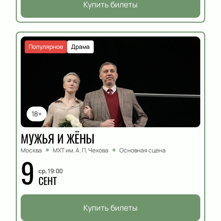
Купить билеты
Популярное
Драма
18+
МУЖЬЯ И ЖЁНЫ
Москва
МХТ им. А. П. Чехова
Основная сцена
9
ср, 19:00
СЕНТ
Купить билеты