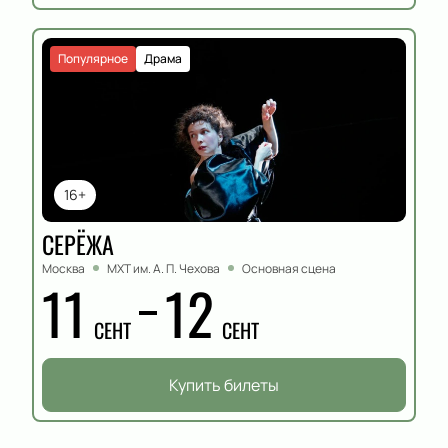
Популярное
Драма
16+
СЕРЁЖА
Москва
МХТ им. А. П. Чехова
Основная сцена
11
12
СЕНТ
СЕНТ
Купить билеты