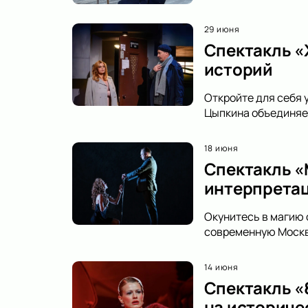
29 июня
Спектакль «
историй
Откройте для себя 
Цыпкина объединяет
18 июня
Спектакль «
интерпретац
Окунитесь в магию 
современную Москву
14 июня
Спектакль «8
на историче