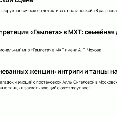
сферу классического детектива с постановкой «8 разгневан
претация «Гамлета» в МХТ: семейная
иональный мир «Гамлета» в МХТ имени А. П. Чехова.
неванных женщин: интриги и танцы на
загадок и эмоций с постановкой Аллы Сигаловой в Московс
ные танцы и захватывающий сюжет ждут вас!