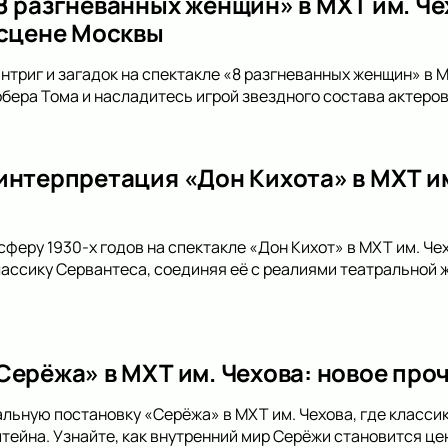
8 разгневанных женщин» в МХТ им. Ч
 сцене Москвы
интриг и загадок на спектакле «8 разгневанных женщин» в М
бера Тома и насладитесь игрой звездного состава актеров
интерпретация «Дон Кихота» в МХТ им
сферу 1930-х годов на спектакле «Дон Кихот» в МХТ им. Ч
лассику Сервантеса, соединяя её с реалиями театральной ж
Серёжа» в МХТ им. Чехова: новое про
альную постановку «Серёжа» в МХТ им. Чехова, где класси
тейна. Узнайте, как внутренний мир Серёжи становится це