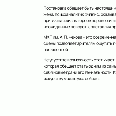
Постановка обещает быть настоящим 
жена, психоаналитик Филлис, оказыва
привычная жизнь героев переворачива
неожиданные повороты, заставляя зр
МХТ им. А. П. Чехова - это современ
сцены позволяет зрителям ощутить п
насыщенной.
Не упустите возможность стать част
которая обещает стать одним из самы
себя новые грани его гениальности. 
искусству можно уже сейчас.