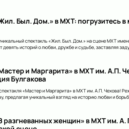
Жил. Был. Дом.» в МХТ: погрузитесь в
уникальный спектакль «Жил. Был. Дом.» на сцене МХТ имени
 девять историй о любви, дружбе и судьбе, заставляя зад
Мастер и Маргарита» в МХТ им. А.П. 
ия Булгакова
спектакля «Мастер и Маргарита» в МХТ им. А.П. Чехова! Р
, предлагая уникальный взгляд на историю любви и борьбы
 разгневанных женщин» в МХТ им. А. П
ской сцене