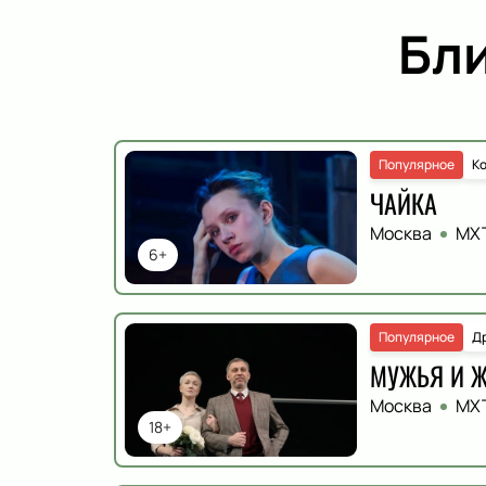
Бл
Популярное
К
ЧАЙКА
Москва
МХТ
6+
Популярное
Д
МУЖЬЯ И 
Москва
МХТ
18+