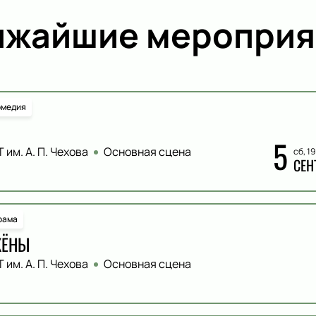
ижайшие мероприя
омедия
5
 им. А. П. Чехова
Основная сцена
сб, 1
СЕН
рама
ЖЁНЫ
 им. А. П. Чехова
Основная сцена