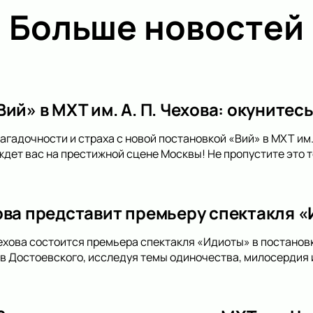
Больше новостей
ий» в МХТ им. А. П. Чехова: окунитесь
агадочности и страха с новой постановкой «Вий» в МХТ им.
 ждет вас на престижной сцене Москвы! Не пропустите это 
ова представит премьеру спектакля 
ехова состоится премьера спектакля «Идиоты» в постанов
ев Достоевского, исследуя темы одиночества, милосердия 