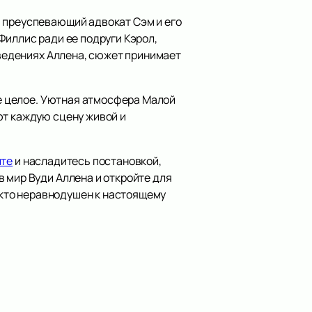
- преуспевающий адвокат Сэм и его
Филлис ради ее подруги Кэрол,
зведениях Аллена, сюжет принимает
ое целое. Уютная атмосфера Малой
ют каждую сцену живой и
йте
и насладитесь постановкой,
 мир Вуди Аллена и откройте для
, кто неравнодушен к настоящему