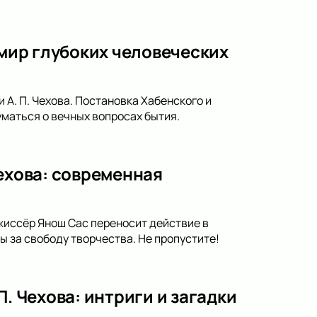
 мир глубоких человеческих
 А. П. Чехова. Постановка Хабенского и
уматься о вечных вопросах бытия.
Чехова: современная
ежиссёр Янош Сас переносит действие в
 за свободу творчества. Не пропустите!
. Чехова: интриги и загадки