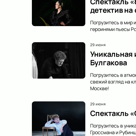
Спектакль «
детектив на
Погрузитесь в мир 
героинями пьесы Ро
29 июня
Уникальная 
Булгакова
Погрузитесь в атмо
свежий взгляд на к
Москве!
29 июня
Спектакль «
Погрузитесь в уник
Гроссмана и Рубинш