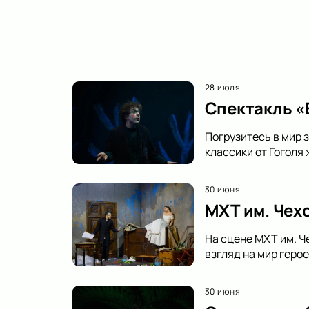
28 июля
Спектакль «В
Погрузитесь в мир з
классики от Гоголя
30 июня
МХТ им. Чех
На сцене МХТ им. Ч
взгляд на мир геро
30 июня