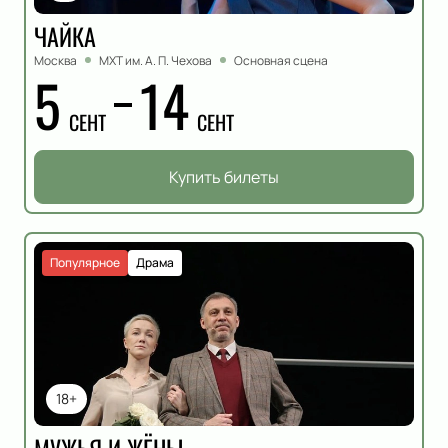
ЧАЙКА
Москва
МХТ им. А. П. Чехова
Основная сцена
5
14
СЕНТ
СЕНТ
Купить билеты
Популярное
Драма
18+