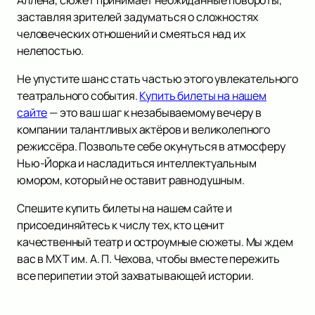
Аллена, сюжет принимает неожиданные повороты,
заставляя зрителей задуматься о сложностях
человеческих отношений и смеяться над их
нелепостью.
Не упустите шанс стать частью этого увлекательного
театрального события.
Купить билеты на нашем
сайте
— это ваш шаг к незабываемому вечеру в
компании талантливых актёров и великолепного
режиссёра. Позвольте себе окунуться в атмосферу
Нью-Йорка и насладиться интеллектуальным
юмором, который не оставит равнодушным.
Спешите купить билеты на нашем сайте и
присоединяйтесь к числу тех, кто ценит
качественный театр и остроумные сюжеты. Мы ждем
вас в МХТ им. А. П. Чехова, чтобы вместе пережить
все перипетии этой захватывающей истории.