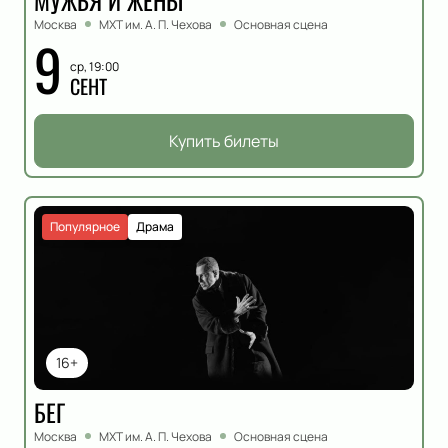
МУЖЬЯ И ЖЁНЫ
Москва
МХТ им. А. П. Чехова
Основная сцена
9
ср, 19:00
СЕНТ
Купить билеты
Популярное
Драма
16+
БЕГ
Москва
МХТ им. А. П. Чехова
Основная сцена