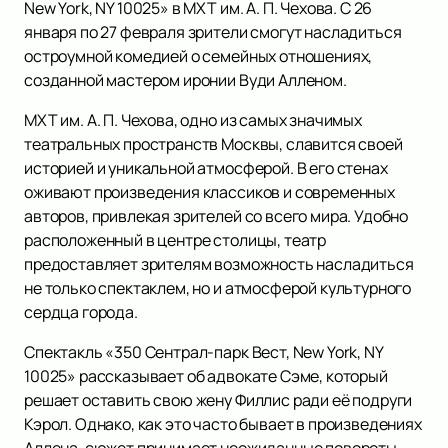
New York, NY 10025» в МХТ им. А. П. Чехова. С 26
января по 27 февраля зрители смогут насладиться
остроумной комедией о семейных отношениях,
созданной мастером иронии Вуди Алленом.
МХТ им. А. П. Чехова, одно из самых значимых
театральных пространств Москвы, славится своей
историей и уникальной атмосферой. В его стенах
оживают произведения классиков и современных
авторов, привлекая зрителей со всего мира. Удобно
расположенный в центре столицы, театр
предоставляет зрителям возможность насладиться
не только спектаклем, но и атмосферой культурного
сердца города.
Спектакль «350 Сентрал-парк Вест, New York, NY
10025» рассказывает об адвокате Сэме, который
решает оставить свою жену Филлис ради её подруги
Кэрол. Однако, как это часто бывает в произведениях