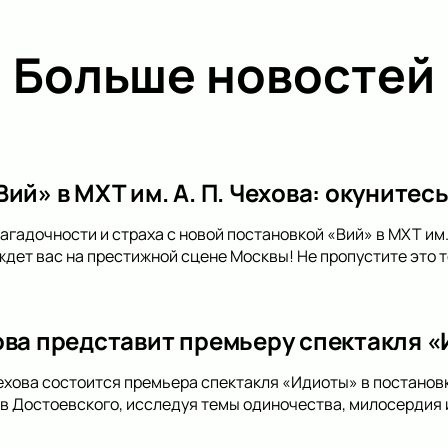
Больше новостей
ий» в МХТ им. А. П. Чехова: окунитесь
агадочности и страха с новой постановкой «Вий» в МХТ им.
 ждет вас на престижной сцене Москвы! Не пропустите это 
ова представит премьеру спектакля 
ехова состоится премьера спектакля «Идиоты» в постанов
ев Достоевского, исследуя темы одиночества, милосердия 