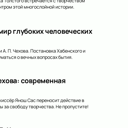
ка Толстого встречается с творчеством
нтром этой многослойной истории.
 мир глубоких человеческих
 А. П. Чехова. Постановка Хабенского и
уматься о вечных вопросах бытия.
Чехова: современная
ежиссёр Янош Сас переносит действие в
 за свободу творчества. Не пропустите!