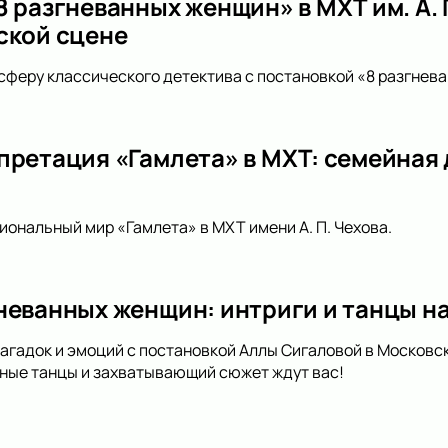
 разгневанных женщин» в МХТ им. А. П
ской сцене
сферу классического детектива с постановкой «8 разгневан
претация «Гамлета» в МХТ: семейная
иональный мир «Гамлета» в МХТ имени А. П. Чехова.
неванных женщин: интриги и танцы на
загадок и эмоций с постановкой Аллы Сигаловой в Московс
ные танцы и захватывающий сюжет ждут вас!