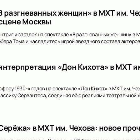
8 разгневанных женщин» в МХТ им. Ч
 сцене Москвы
интриг и загадок на спектакле «8 разгневанных женщин» в М
бера Тома и насладитесь игрой звездного состава актеров
интерпретация «Дон Кихота» в МХТ им
сферу 1930-х годов на спектакле «Дон Кихот» в МХТ им. Ч
лассику Сервантеса, соединяя её с реалиями театральной ж
Серёжа» в МХТ им. Чехова: новое про