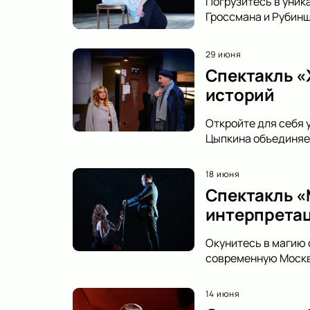
Погрузитесь в уник
Гроссмана и Рубинш
29 июня
Спектакль «
историй
Откройте для себя 
Цыпкина объединяет
18 июня
Спектакль «
интерпретац
Окунитесь в магию 
современную Москву
14 июня