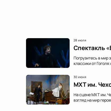
28 июля
Спектакль «В
Погрузитесь в мир з
классики от Гоголя
30 июня
МХТ им. Чех
На сцене МХТ им. Ч
взгляд на мир геро