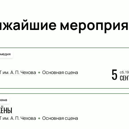
ижайшие мероприя
омедия
5
 им. А. П. Чехова
Основная сцена
сб, 1
СЕН
рама
ЖЁНЫ
 им. А. П. Чехова
Основная сцена