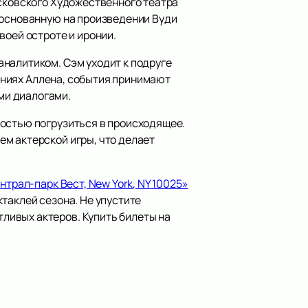
осковского Художественного театра
 основанную на произведении Вуди
воей остроте и иронии.
налитиком. Сэм уходит к подруге
дениях Аллена, события принимают
ми диалогами.
ностью погрузиться в происходящее.
м актерской игры, что делает
нтрал-парк Вест, New York, NY 10025»
таклей сезона. Не упустите
ливых актеров. Купить билеты на