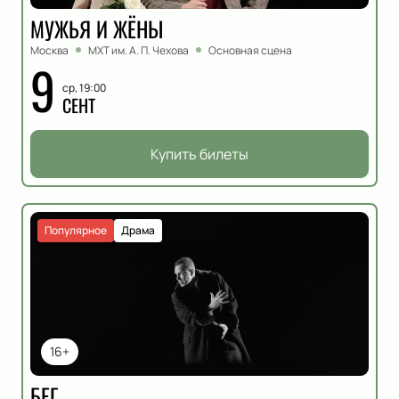
МУЖЬЯ И ЖЁНЫ
Москва
МХТ им. А. П. Чехова
Основная сцена
9
ср, 19:00
СЕНТ
Купить билеты
Популярное
Драма
16+
БЕГ