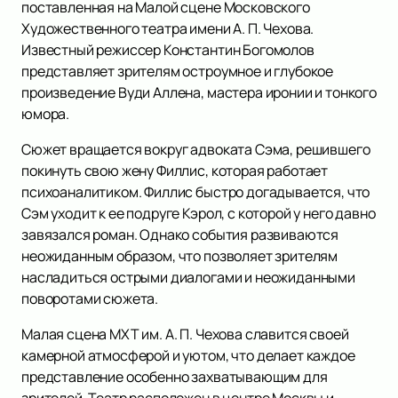
поставленная на Малой сцене Московского
Художественного театра имени А. П. Чехова.
Известный режиссер Константин Богомолов
представляет зрителям остроумное и глубокое
произведение Вуди Аллена, мастера иронии и тонкого
юмора.
Сюжет вращается вокруг адвоката Сэма, решившего
покинуть свою жену Филлис, которая работает
психоаналитиком. Филлис быстро догадывается, что
Сэм уходит к ее подруге Кэрол, с которой у него давно
завязался роман. Однако события развиваются
неожиданным образом, что позволяет зрителям
насладиться острыми диалогами и неожиданными
поворотами сюжета.
Малая сцена МХТ им. А. П. Чехова славится своей
камерной атмосферой и уютом, что делает каждое
представление особенно захватывающим для