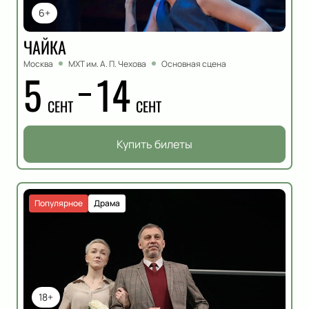
6+
ЧАЙКА
Москва
МХТ им. А. П. Чехова
Основная сцена
5
14
СЕНТ
СЕНТ
Купить билеты
Популярное
Драма
18+