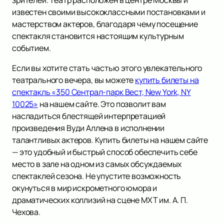
зрителей. Театр расположен в центре Москвы и
известен своими высококлассными постановками и
мастерством актеров, благодаря чему посещение
спектакля становится настоящим культурным
событием.
Если вы хотите стать частью этого увлекательного
театрального вечера, вы можете
купить билеты на
спектакль «350 Сентрал-парк Вест, New York, NY
10025»
на нашем сайте. Это позволит вам
насладиться блестящей интерпретацией
произведения Вуди Аллена в исполнении
талантливых актеров. Купить билеты на нашем сайте
— это удобный и быстрый способ обеспечить себе
место в зале на одном из самых обсуждаемых
спектаклей сезона. Не упустите возможность
окунуться в мир искрометного юмора и
драматических коллизий на сцене МХТ им. А. П.
Чехова.