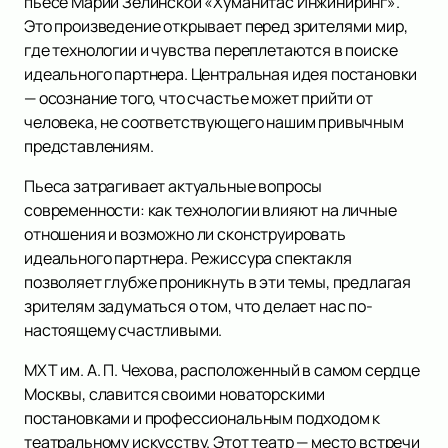
пьесе Марии Зелинской «Хуманитас Инжиниринг».
Это произведение открывает перед зрителями мир,
где технологии и чувства переплетаются в поиске
идеального партнера. Центральная идея постановки
— осознание того, что счастье может прийти от
человека, не соответствующего нашим привычным
представлениям.
Пьеса затрагивает актуальные вопросы
современности: как технологии влияют на личные
отношения и возможно ли сконструировать
идеального партнера. Режиссура спектакля
позволяет глубже проникнуть в эти темы, предлагая
зрителям задуматься о том, что делает нас по-
настоящему счастливыми.
МХТ им. А. П. Чехова, расположенный в самом сердце
Москвы, славится своими новаторскими
постановками и профессиональным подходом к
театральному искусству. Этот театр — место встречи