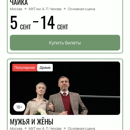
ЧАЙКА
Москва
МХТ им. А. П. Чехова
Основная сцена
5
14
СЕНТ
СЕНТ
Купить билеты
Популярное
Драма
18+
МУЖЬЯ И ЖЁНЫ
Москва
МХТ им. А. П. Чехова
Основная сцена