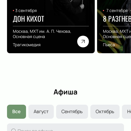
3 сентября
7 сентября
ДОН КИХОТ
8 РАЗГН
Москва, МХТ им. А. П. Чехова,
Москва, МХТ и
Основная сцена
Основная сце
Трагикомедия
Пьеса
Афиша
Все
Август
Сентябрь
Октябрь
Н