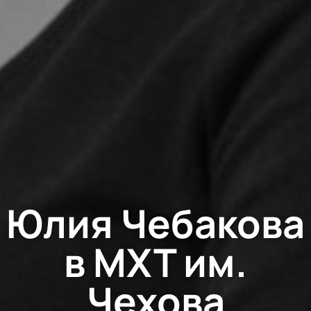
Юлия Чебакова
в МХТ им.
Чехова