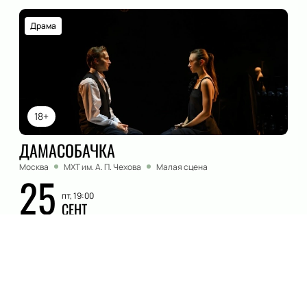
Драма
18+
ДАМАСОБАЧКА
Москва
МХТ им. А. П. Чехова
Малая сцена
25
пт, 19:00
СЕНТ
Купить билеты