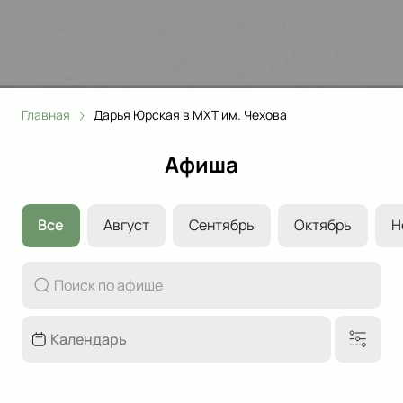
Главная
Дарья Юрская в МХТ им. Чехова
Афиша
Все
Август
Сентябрь
Октябрь
Н