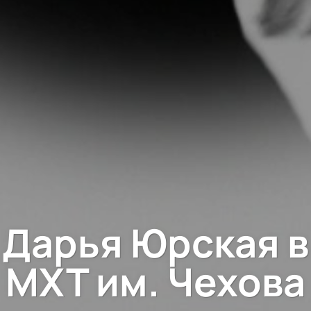
Дарья Юрская в
МХТ им. Чехова