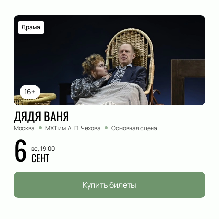
Драма
16+
ДЯДЯ ВАНЯ
Москва
МХТ им. А. П. Чехова
Основная сцена
6
вс, 19:00
СЕНТ
Купить билеты