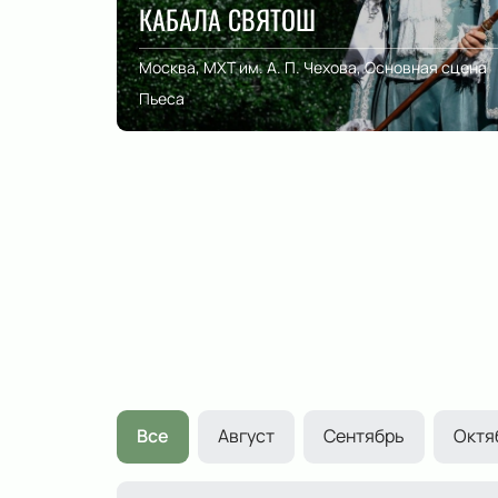
КАБАЛА СВЯТОШ
Москва, МХТ им. А. П. Чехова, Основная сцена
Пьеса
Все
Август
Сентябрь
Октя