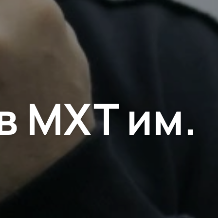
в МХТ им.