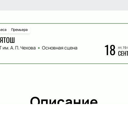
ьеса
Премьера
ВЯТОШ
18
 им. А. П. Чехова
Основная сцена
пт, 19
СЕН
Описание