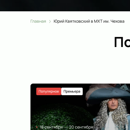
Главная
Юрий Квятковский в МХТ им. Чехова
По
Популярное
Премьера
18 сентября
—
20 сентября