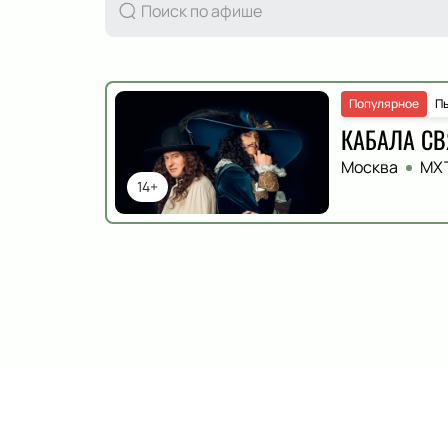
Популярное
П
КАБАЛА С
Москва
МХТ
14+
Деятельность
:
артист