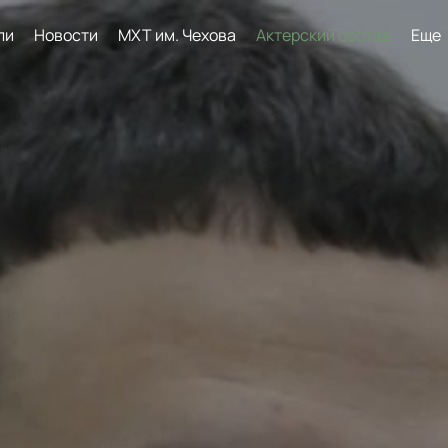
ли
Новости
МХТ им. Чехова
Актерский состав
Еще