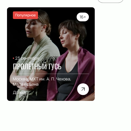
Популярное
16+
23 сентября
ПРОЛЁТНЫЙ ГУСЬ
Москва, МХТ им. А. П. Чехова,
Малая сцена
Драма