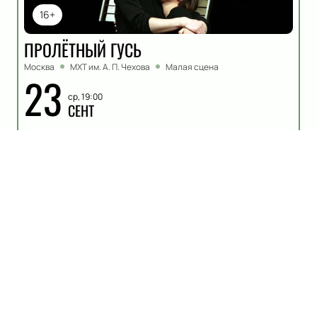
16+
ПРОЛЁТНЫЙ ГУСЬ
Москва
МХТ им. А. П. Чехова
Малая сцена
23
ср, 19:00
СЕНТ
Купить билеты
Описание
Деятельность
:
Актер
Олег Матвеевич Тополянский — это имя, которое