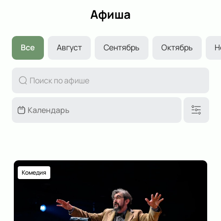
Афиша
Все
Август
Сентябрь
Октябрь
Н
Комедия