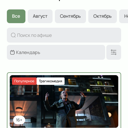
Все
Август
Сентябрь
Октябрь
Н
Популярное
Трагикомедия
16+