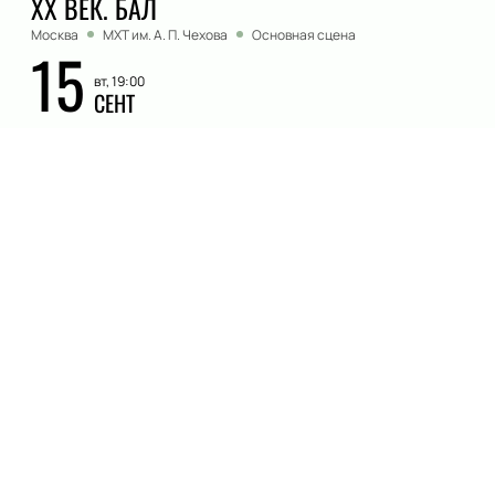
ХХ ВЕК. БАЛ
Москва
МХТ им. А. П. Чехова
Основная сцена
15
вт, 19:00
СЕНТ
Купить билеты
Описание
Деятельность
:
Актер
Дата рождения
:
1970-09-05
Алексей Агапов — это имя, которое вызывает
восхищение и уважение в мире театра. Заслуженный