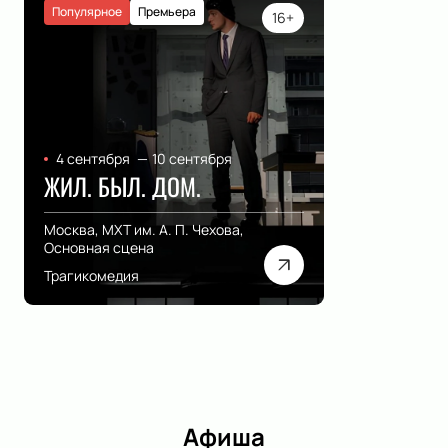
Популярное
Премьера
16+
4 сентября
—
10 сентября
ЖИЛ. БЫЛ. ДОМ.
Москва, МХТ им. А. П. Чехова,
Основная сцена
Трагикомедия
Афиша