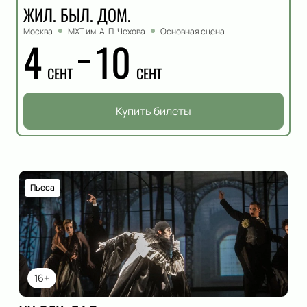
ЖИЛ. БЫЛ. ДОМ.
Москва
МХТ им. А. П. Чехова
Основная сцена
4
10
СЕНТ
СЕНТ
Купить билеты
Пьеса
16+