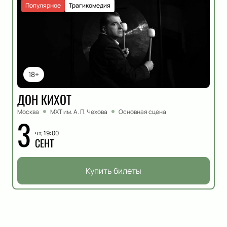
Популярное
Трагикомедия
18+
ДОН КИХОТ
Москва
МХТ им. А. П. Чехова
Основная сцена
3
чт, 19:00
СЕНТ
Купить билеты