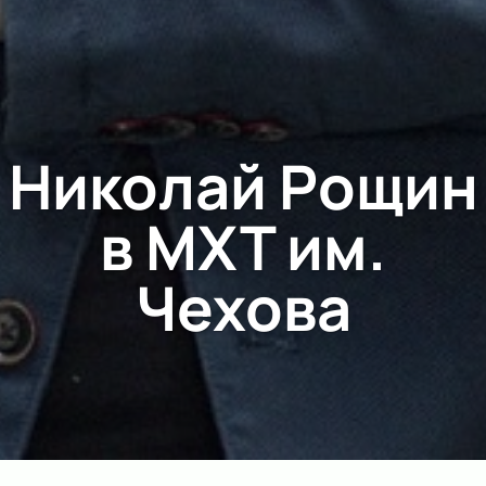
Николай Рощин
в МХТ им.
Чехова