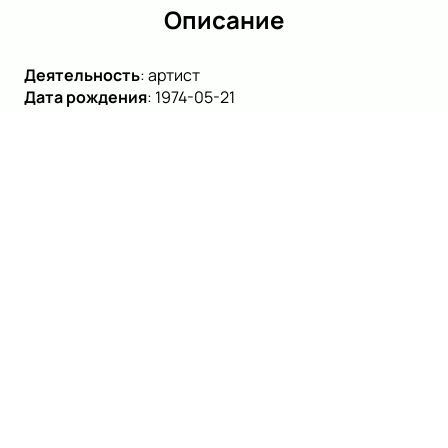
Описание
Деятельность
:
артист
Дата рождения
:
1974-05-21
Николай Рощин — это имя, которое ассоциируется с
новаторством и высоким искусством в театральной
индустрии. Заслуженный артист РФ, режиссер и
художник, он обладает уникальным видением и
мастерством, которые сделали его одним из самых
уважаемых деятелей современного театра. Его
творческий путь начался с окончания РАТИ-ГИТИС
под руководством А. Бородина, после чего он углубил
свои знания в Японии и Греции, изучая методы
выдающихся мастеров Тадаси Судзуки и Теодороса
Терзопулоса.
Рощин не только создает спектакли, но и делится
своим опытом с молодыми режиссерами в ведущих