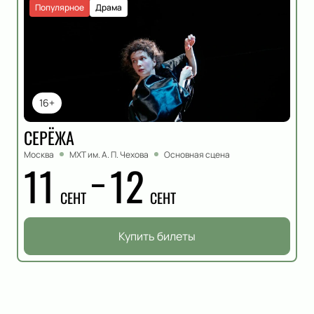
Популярное
Драма
16+
СЕРЁЖА
Москва
МХТ им. А. П. Чехова
Основная сцена
11
12
СЕНТ
СЕНТ
Купить билеты