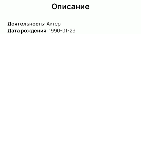
Описание
Деятельность
:
Актер
Дата рождения
:
1990-01-29
Иван Орлов — талантливый актер и режиссер, чье имя
известно в театральных кругах России. Он
приглашенный артист МХТ им. А. П. Чехова, где его
можно увидеть в значимых постановках, таких как
«Серёжа» под руководством режиссера Дмитрия
Крымова. Иван присоединился к этому спектаклю в
сентябре 2025 года, добавив свое уникальное
видение и мастерство в уже полюбившуюся
зрителям постановку. Кроме того, его участие в
спектакле «Мальва» свидетельствует о постоянных
изменениях и обновлениях в репертуаре театра.
Помимо актерской деятельности, Иван Орлов
известен как режиссер, окончивший ГИТИС в 2013