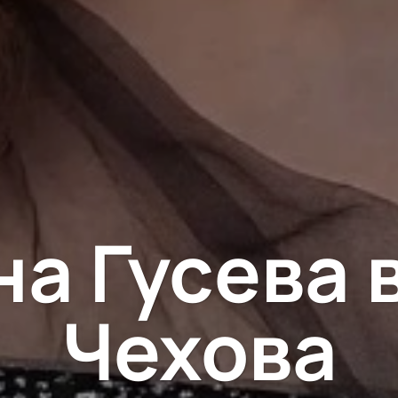
а Гусева 
Чехова