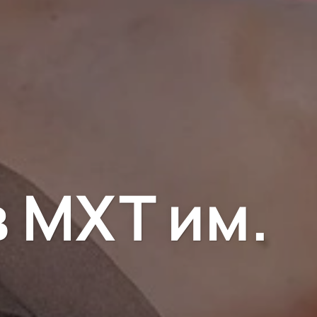
в МХТ им.